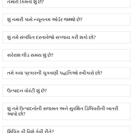
તમારી કિંમતો શું છે?
શું તમારી પાસે ન્યૂનતમ ઓર્ડર જથ્થો છે?
શું તમે સંબંધિત દસ્તાવેજો સપ્લાય કરી શકો છો?
સરેરાશ લીડ સમય શું છે?
તમે કયા પ્રકારની ચુકવણી પદ્ધતિઓ સ્વીકારો છો?
ઉત્પાદન વોરંટી શું છે?
શું તમે ઉત્પાદનોની સલામત અને સુરક્ષિત ડિલિવરીની ખાતરી
આપો છો?
શિપિંગ ફી વિશે કેવી રીતે?