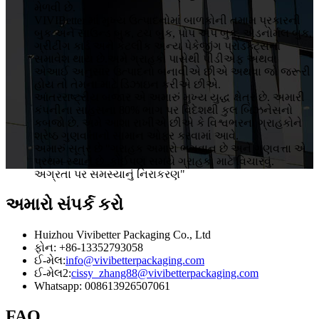
મેળવી છે.
VIVIBetter માં મુખ્ય ઉત્પાદનોમાં બાળકોની તમામ પ્રકારની
બુક અને સાઉન્ડ બુક, ટચ બુક, પોપ અપ બુક, એડનોર્મલ બુક,
ગ્રીટીંગ કાર્ડ અને કેટલીક અન્ય પેકેજીંગ પ્રોડક્ટ્સનો
સમાવેશ થાય છે.અમે ગ્રાહકો પાસેથી પીડીએફ અથવા
એઆઈ અનુસાર ઉત્પાદનો બનાવીએ છીએ અથવા જો જરૂરી
હોય તો તેમના માટે ડિઝાઇન કરીએ છીએ.
આંતરરાષ્ટ્રીય બજાર એ અમારું મુખ્ય યુદ્ધ ક્ષેત્ર છે. અમારી
કંપનીના સાહસના 80% ભાગ પર વિદેશથી કુલ બિઝનેસનો
કબજો છે. અમે આશા રાખીએ છીએ કે વિશ્વભરના ગ્રાહકોને
શ્રેષ્ઠ ગુણવત્તાનો સામાન ઓફર કરવામાં આવે.
અમારું સૂત્ર છે "ગ્રાહક અમારો ભગવાન છે અને ગુણવત્તા એ
પ્રથમ સ્થાને છે .કોઈપણ સમયે ગ્રાહકો માટે વિચારવું.
અગ્રતા પર સમસ્યાનું નિરાકરણ"
અમારો સંપર્ક કરો
Huizhou Vivibetter Packaging Co., Ltd
ફોન: +86-13352793058
ઈ-મેલ:
info@vivibetterpackaging.com
ઈ-મેલ2:
cissy_zhang88@vivibetterpackaging.com
Whatsapp: 008613926507061
FAQ