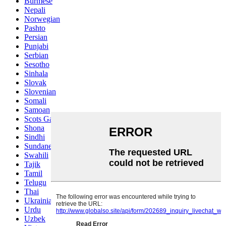
Burmese
Nepali
Norwegian
Pashto
Persian
Punjabi
Serbian
Sesotho
Sinhala
Slovak
Slovenian
Somali
Samoan
Scots Gaelic
Shona
Sindhi
Sundanese
Swahili
Tajik
Tamil
Telugu
Thai
Ukrainian
Urdu
Uzbek