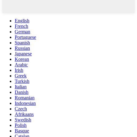
English
French
German
Portuguese
Spanish
Russian
Japanese
Korean
Arabic
Irish
Greek
Turkish
Italian
Danish
Romanian
Indonesian
Czech
Afrikaans
Swedish
Polish
Basque
Catalan