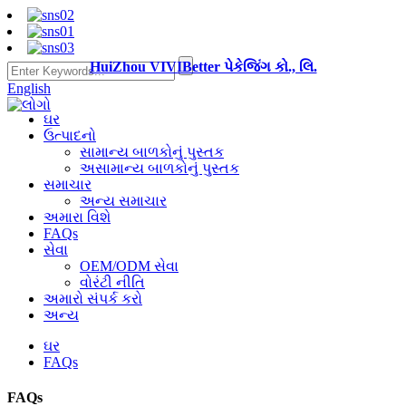
HuiZhou VIVIBetter પેકેજિંગ કો., લિ.
English
ઘર
ઉત્પાદનો
સામાન્ય બાળકોનું પુસ્તક
અસામાન્ય બાળકોનું પુસ્તક
સમાચાર
અન્ય સમાચાર
અમારા વિશે
FAQs
સેવા
OEM/ODM સેવા
વોરંટી નીતિ
અમારો સંપર્ક કરો
અન્ય
ઘર
FAQs
FAQs