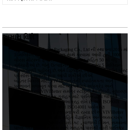
અમારા વિશે
HuiZhou VIVIBetter Packaging Co., Ltd ની સ્થાપના 2015 માં
1 મિલિયન યુઆનના રોકાણ સાથે કરવામાં આવી હતી.1000
ચોરસ મીટરની ફેક્ટરીમાં 5 ટેકનિશિયન સહિત 50 થી વધુ
કર્મચારીઓ છે, જેનું ઉત્પાદનનું વાર્ષિક કુલ મૂલ્ય 5 મિલિયન
યુઆન સુધી પહોંચ્યું છે.અમે ડિઝાઇન, પ્રિન્ટિંગથી લઈને પોસ્ટ
પ્રોસેસિંગ સુધીની સેવા આપી શકીએ છીએ.
બહેતર વિકાસ માટે, VIVIBetter તેની સ્પર્ધાત્મકતા અને
પ્રભાવને મજબૂત કરવા માટે વ્યાપકપણે અપગ્રેડ અને
સુધારણા કરશે.VIVIBetter સમગ્ર સ્ટાફની ભાગીદારી, સુધારણા
ટકાવી રાખવા અને દરેક ગ્રાહક માટે પ્રતિબદ્ધતા જાળવી
રાખવાની ગુણવત્તા નીતિ પર આગ્રહ રાખે છે.અમે ISO9001
ગુણવત્તા ખાતરી સિસ્ટમ અને ISO14001 પર્યાવરણ
વ્યવસ્થાપન સિસ્ટમની સ્થાપના કરી રહ્યા છીએ.VIVIBetter
એ OEM અને ODM સેવા સહિત વૈજ્ઞાનિક અને અસરકારક
સંચાલન, ઉચ્ચ ગુણવત્તાની પ્રોડક્ટ，વાજબી કિંમત, સમયના
પાબંદ અને કાર્યક્ષમ સેવા સાથે ગ્રાહકો પાસેથી સારી પ્રતિષ્ઠા