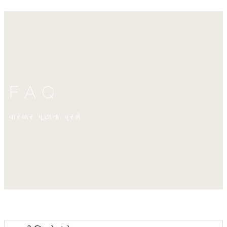
FAQ
વારંવાર પૂછાતા પ્રશ્નો