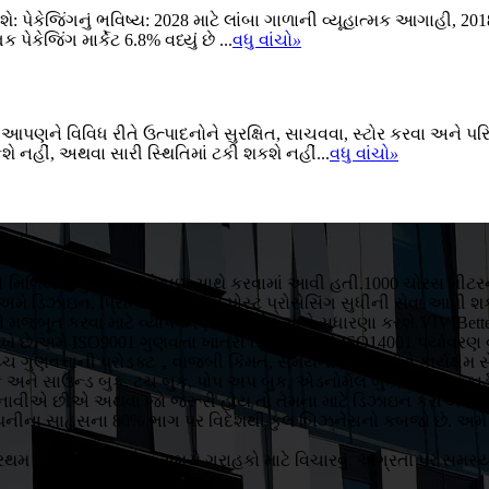
ેકેજિંગનું ભવિષ્ય: 2028 માટે લાંબા ગાળાની વ્યૂહાત્મક આગાહી, 2018
પેકેજિંગ માર્કેટ 6.8% વધ્યું છે ...
વધુ વાંચો
»
 આપણને વિવિધ રીતે ઉત્પાદનોને સુરક્ષિત, સાચવવા, સ્ટોર કરવા અને પરિ
ે નહીં, અથવા સારી સ્થિતિમાં ટકી શકશે નહીં...
વધુ વાંચો
»
ાં 1 મિલિયન યુઆનના રોકાણ સાથે કરવામાં આવી હતી.1000 ચોરસ મીટરની 
 છે.અમે ડિઝાઇન, પ્રિન્ટિંગથી લઈને પોસ્ટ પ્રોસેસિંગ સુધીની સેવા આપ
ાવને મજબૂત કરવા માટે વ્યાપકપણે અપગ્રેડ અને સુધારણા કરશે.VIVIBett
રાખે છે.અમે ISO9001 ગુણવત્તા ખાતરી સિસ્ટમ અને ISO14001 પર્યાવર
ણવત્તાની પ્રોડક્ટ，વાજબી કિંમત, સમયના પાબંદ અને કાર્યક્ષમ સેવા સ
ક અને સાઉન્ડ બુક, ટચ બુક, પોપ અપ બુક, એડનોર્મલ બુક, ગ્રીટીંગ કાર
ાવીએ છીએ અથવા જો જરૂરી હોય તો તેમના માટે ડિઝાઇન કરીએ છી
રી કંપનીના સાહસના 80% ભાગ પર વિદેશથી કુલ બિઝનેસનો કબજો છે. અમે 
રથમ સ્થાને છે .કોઈપણ સમયે ગ્રાહકો માટે વિચારવું. અગ્રતા પર સમસ્ય