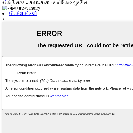
© કૉપિરાઇટ - 2010-2020 : સર્વાધિકાર સુરક્ષિત.
ઈ - મેલ મોકલો
x