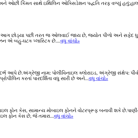
લ અને ઓછી કિંમત સાથે ઇથિલિન ઓક્સિડેશન પદ્ધતિ તરફ વળ્યું હતું;હાલમ
 છે, આગ છોડ્યા પછી તરત જ ઓલવાઈ જાય છે, જ્યોત પીળો અને સફેદ ધ
ન એ બહુ-ઘટક પ્લાસ્ટિક છે....
વધુ વાંચો
»
ભ આપે છે.અંગ્રેજી નામ: પોલીવિનાઇલ ક્લોરાઇડ, અંગ્રેજી સંક્ષેપ: પ
ોપીલિન કરતાં પારદર્શિતા વધુ સારી છે અને...
વધુ વાંચો
»
ોબાઇલ ફોન કેસ, સામાન્ય મોબાઇલ ફોનને વોટરપ્રૂફ બનાવી શકે છે.પાણી
લ ફોન કેસ છે, જે તમારા...
વધુ વાંચો
»