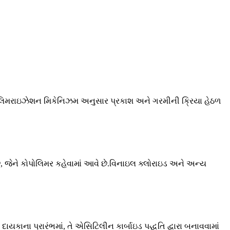
ોલિમરાઇઝેશન મિકેનિઝમ અનુસાર પ્રકાશ અને ગરમીની ક્રિયા હેઠળ
છે, જેને કોપોલિમર કહેવામાં આવે છે.વિનાઇલ ક્લોરાઇડ અને અન્ય
કાના પ્રારંભમાં, તે એસિટિલીન કાર્બાઇડ પદ્ધતિ દ્વારા બનાવવામાં