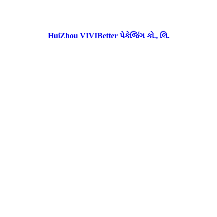
HuiZhou VIVIBetter પેકેજિંગ કો., લિ.