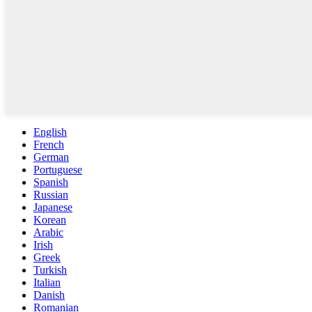
English
French
German
Portuguese
Spanish
Russian
Japanese
Korean
Arabic
Irish
Greek
Turkish
Italian
Danish
Romanian