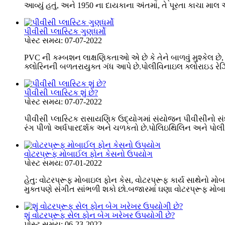
આવ્યું હતું, અને 1950 ના દાયકાના અંતમાં, તે પૂરતા કાચા મા
પીવીસી પ્લાસ્ટિક ગુણધર્મો
પોસ્ટ સમય: 07-07-2022
PVC ની કમ્બશન લાક્ષણિકતાઓ એ છે કે તેને બાળવું મુશ્કેલ
ક્લોરિનની બળતરાયુક્ત ગંધ આપે છે.પોલીવિનાઇલ ક્લોરાઇડ રેઝિ
પીવીસી પ્લાસ્ટિક શું છે?
પોસ્ટ સમય: 07-07-2022
પીવીસી પ્લાસ્ટિક રાસાયણિક ઉદ્યોગમાં સંયોજન પીવીસીનો સંદર્
રંગ પીળો અર્ધપારદર્શક અને ચળકતો છે.પોલિઇથિલિન અને પોલીપ્ર
વોટરપ્રૂફ મોબાઈલ ફોન કેસનો ઉપયોગ
પોસ્ટ સમય: 07-01-2022
હેતુ: વોટરપ્રૂફ મોબાઇલ ફોન કેસ, વોટરપ્રૂફ કાર્ય સાથેનો મ
મુક્તપણે સંગીત સાંભળી શકો છો.બજારમાં ઘણા વોટરપ્રૂફ મોબાઇ
શું વોટરપ્રૂફ સેલ ફોન બેગ ખરેખર ઉપયોગી છે?
પોસ્ટ સમય: 06-23-2022