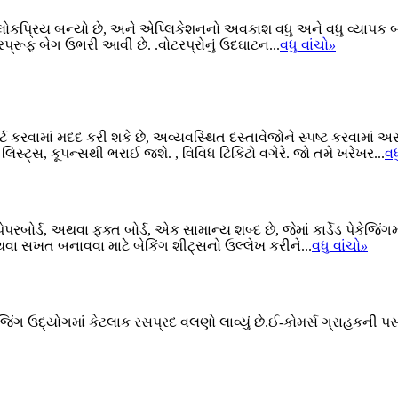
ુ લોકપ્રિય બન્યો છે, અને એપ્લિકેશનનો અવકાશ વધુ અને વધુ વ્યાપક 
ૂફ બેગ ઉભરી આવી છે. .વોટરપ્રોનું ઉદઘાટન...
વધુ વાંચો
»
્ટ કરવામાં મદદ કરી શકે છે, અવ્યવસ્થિત દસ્તાવેજોને સ્પષ્ટ કરવામાં 
 લિસ્ટ્સ, કૂપન્સથી ભરાઈ જશે. , વિવિધ ટિકિટો વગેરે. જો તમે ખરેખર...
વધ
ન પેપરબોર્ડ, અથવા ફક્ત બોર્ડ, એક સામાન્ય શબ્દ છે, જેમાં કાર્ડેડ પેકેજ
થવા સખત બનાવવા માટે બેકિંગ શીટ્સનો ઉલ્લેખ કરીને...
વધુ વાંચો
»
 પેકેજિંગ ઉદ્યોગમાં કેટલાક રસપ્રદ વલણો લાવ્યું છે.ઈ-કોમર્સ ગ્રાહકન