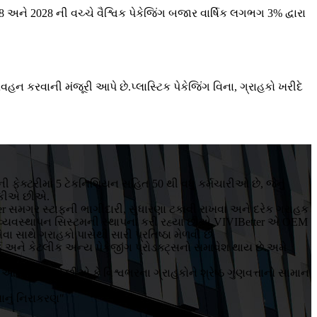
 અને 2028 ની વચ્ચે વૈશ્વિક પેકેજિંગ બજાર વાર્ષિક લગભગ 3% દ્વારા
વહન કરવાની મંજૂરી આપે છે.પ્લાસ્ટિક પેકેજિંગ વિના, ગ્રાહકો ખરીદે
ફેક્ટરીમાં 5 ટેકનિશિયન સહિત 50 થી વધુ કર્મચારીઓ છે, જેનું
ી શકીએ છીએ.
er સમગ્ર સ્ટાફની ભાગીદારી, સુધારણા ટકાવી રાખવા અને દરેક ગ્રાહક
ણ વ્યવસ્થાપન સિસ્ટમની સ્થાપના કરી રહ્યા છીએ.VIVIBetter એ OEM
ાથે ગ્રાહકો પાસેથી સારી પ્રતિષ્ઠા મેળવી છે.
્ડ અને કેટલીક અન્ય પેકેજીંગ પ્રોડક્ટ્સનો સમાવેશ થાય છે.અમે
એ.
આશા રાખીએ છીએ કે વિશ્વભરના ગ્રાહકોને શ્રેષ્ઠ ગુણવત્તાનો સામાન
ાનું નિરાકરણ"