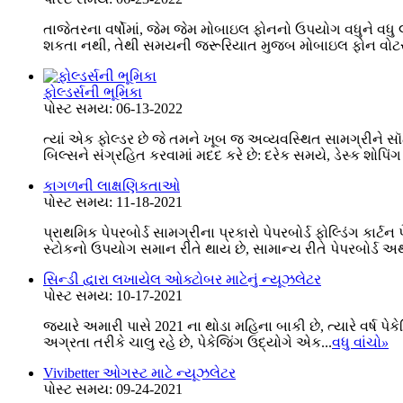
તાજેતરના વર્ષોમાં, જેમ જેમ મોબાઇલ ફોનનો ઉપયોગ વધુને વધ
શકતા નથી, તેથી સમયની જરૂરિયાત મુજબ મોબાઇલ ફોન વોટરપ્ર
ફોલ્ડર્સની ભૂમિકા
પોસ્ટ સમય: 06-13-2022
ત્યાં એક ફોલ્ડર છે જે તમને ખૂબ જ અવ્યવસ્થિત સામગ્રીને સૉર
બિલ્સને સંગ્રહિત કરવામાં મદદ કરે છે: દરેક સમયે, ડેસ્ક શોપિંગ
કાગળની લાક્ષણિકતાઓ
પોસ્ટ સમય: 11-18-2021
પ્રાથમિક પેપરબોર્ડ સામગ્રીના પ્રકારો પેપરબોર્ડ ફોલ્ડિંગ કાર્ટ
સ્ટોકનો ઉપયોગ સમાન રીતે થાય છે, સામાન્ય રીતે પેપરબોર્ડ અ
સિન્ડી દ્વારા લખાયેલ ઓક્ટોબર માટેનું ન્યૂઝલેટર
પોસ્ટ સમય: 10-17-2021
જ્યારે અમારી પાસે 2021 ના ​​થોડા મહિના બાકી છે, ત્યારે વર્ષ
અગ્રતા તરીકે ચાલુ રહે છે, પેકેજિંગ ઉદ્યોગે એક...
વધુ વાંચો
»
Vivibetter ઓગસ્ટ માટે ન્યૂઝલેટર
પોસ્ટ સમય: 09-24-2021