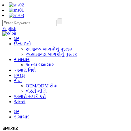
English
ઘર
ઉત્પાદનો
સામાન્ય બાળકોનું પુસ્તક
અસામાન્ય બાળકોનું પુસ્તક
સમાચાર
અન્ય સમાચાર
અમારા વિશે
FAQs
સેવા
OEM/ODM સેવા
વોરંટી નીતિ
અમારો સંપર્ક કરો
અન્ય
ઘર
સમાચાર
સમાચાર