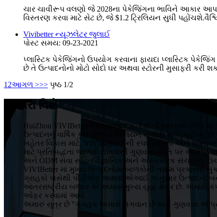
ચાર ચાવીરૂપ વલણો જે 2028ના પેકેજિંગના ભાવિને આકાર આપશે: પ
વિસ્તરણ કરવા માટે સેટ છે, જે $1.2 ટ્રિલિયન સુધી પહોંચશે.વૈશ્વિક 
Vivibetter ન્યૂઝલેટર જુલાઈ
પોસ્ટ સમય: 09-23-2021
પ્લાસ્ટિક પેકેજિંગનો ઉપયોગ કરવાના ફાયદા પ્લાસ્ટિક પેકેજિંગ
છે તે ઉત્પાદનોનો મોટો સોદો ઘર અથવા સ્ટોરની મુસાફરી કરી શકશ
1
2
આગળ >
>>
પૃષ્ઠ 1/2
અમારા વિશે
HuiZhou VIVIBetter Packaging Co., Ltd ની સ્થાપના 2015 મ
ઉત્પાદનનું વાર્ષિક કુલ મૂલ્ય 5 મિલિયન યુઆન સુધી પહોંચ્યું
બહેતર વિકાસ માટે, VIVIBetter તેની સ્પર્ધાત્મકતા અને પ્રભ
માટે પ્રતિબદ્ધતા જાળવી રાખવાની ગુણવત્તા નીતિ પર આગ્રહ 
અને ODM સેવા સહિત વૈજ્ઞાનિક અને અસરકારક સંચાલન, ઉચ્ચ ગુ
VIVIBetter માં મુખ્ય ઉત્પાદનોમાં બાળકોની તમામ પ્રકારની બુ
ગ્રાહકો પાસેથી પીડીએફ અથવા એઆઈ અનુસાર ઉત્પાદનો બન
આંતરરાષ્ટ્રીય બજાર એ અમારું મુખ્ય યુદ્ધ ક્ષેત્ર છે. અમા
ઓફર કરવામાં આવે.
અમારું સૂત્ર છે "ગ્રાહક અમારો ભગવાન છે અને ગુણવત્તા એ પ્