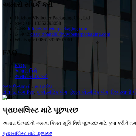
અમારો સંપર્ક કરો
Huizhou Vivibetter Packaging Co., Ltd
ફોન: +86-13352793058
ઈ-મેલ:
info@vivibetterpackaging.com
ઈ-મેલ2:
cissy_zhang88@vivibetterpackaging.com
Whatsapp: 008613926507061
FAQ
FAQs
અમારા વિશે
અમારો સંપર્ક કરો
ગરમ ઉત્પાદનો
-
સાઇટમેપ
ટોયલેટ બેગ Pvc
,
પુ કોસ્મેટિક બેગ
,
ફેશન કોસ્મેટિક બેગ
,
ઝિપરવાળી પ
પ્રાઇસલિસ્ટ માટે પૂછપરછ
અમારા ઉત્પાદનો અથવા કિંમત સૂચિ વિશે પૂછપરછ માટે, કૃપા કરીને ત
પ્રાઇસલિસ્ટ માટે પૂછપરછ