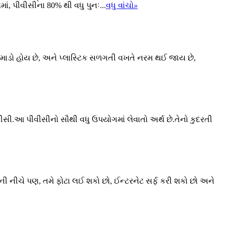
ાં, પીવીસીના 80% થી વધુ પુનઃ...
વધુ વાંચો
»
ુમાડો હોય છે, અને પ્લાસ્ટિક સળગતી વખતે નરમ થઈ જાય છે,
ીવીસી.આ પીવીસીનો સૌથી વધુ ઉપયોગમાં લેવાતો અર્થ છે.તેનો કુદરતી
ની નીચે પણ, તમે ફોટા લઈ શકો છો, ઈન્ટરનેટ સર્ફ કરી શકો છો અને