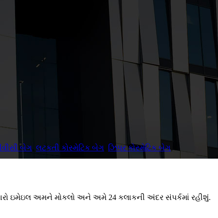
ીવીસી બેગ
,
લટકતી કોસ્મેટિક બેગ
,
ઝિપર કોસ્મેટિક બેગ
,
મારો ઇમેઇલ અમને મોકલો અને અમે 24 કલાકની અંદર સંપર્કમાં રહીશું.