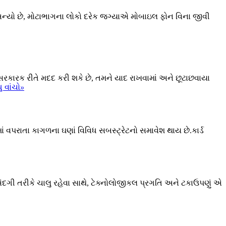
બન્યો છે, મોટાભાગના લોકો દરેક જગ્યાએ મોબાઇલ ફોન વિના જીવી
અસરકારક રીતે મદદ કરી શકે છે, તમને યાદ રાખવામાં અને છૂટાછવાયા
ુ વાંચો
»
િંગમાં વપરાતા કાગળના ઘણાં વિવિધ સબસ્ટ્રેટનો સમાવેશ થાય છે.કાર્ડ
ી પસંદગી તરીકે ચાલુ રહેવા સાથે, ટેક્નોલોજીકલ પ્રગતિ અને ટકાઉપણું એ