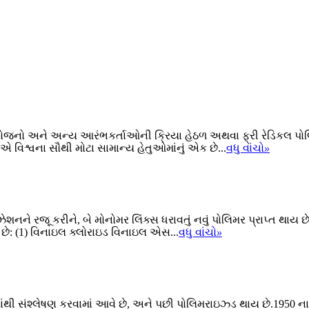
સંયોજનો અને અન્ય આરંભકર્તાઓની ક્રિયા હેઠળ અથવા ફ્રી રેડિકલ પ
 વિશ્વના સૌથી મોટા સામાન્ય હેતુઓમાંનું એક છે...
વધુ વાંચો
»
શનને રજૂ કરીને, બે મોનોમર લિંક્સ ધરાવતું નવું પોલિમર પ્રાપ્ત થાય 
 છે: (1) વિનાઇલ ક્લોરાઇડ વિનાઇલ એસ...
વધુ વાંચો
»
 સંશ્લેષણ કરવામાં આવે છે, અને પછી પોલિમરાઇઝ્ડ થાય છે.1950 ના દાય