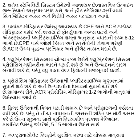
2. થર્મલ સ્ટેબિલિટી સિસ્ટમ ઉમેરવી આવશ્યક છે.વાસ્તવિક ઉત્પાદન
જરૂરિયાતો અનુસાર પસંદ કરો, અને હીટ સ્ટેબિલાઇઝર્સ વચ્ચે
સિનર્જિસ્ટિક અસર અને વિરોધી અસર પર ધ્યાન આપો.
3. ઇમ્પેક્ટ મોડિફાયર ઉમેરવું આવશ્યક છે.CPE અને ACR ઇમ્પેક્ટ
મોડિફાયર પસંદ કરી શકાય છે.ફોર્મ્યુલાના અન્ય ઘટકો અને
એક્સ્ટ્રુડરની પ્લાસ્ટિસાઇઝિંગ ક્ષમતા અનુસાર, વધારાની રકમ 8-12
ભાગો છે.CPE પાસે ઓછી કિંમત અને સ્ત્રોતોની વિશાળ શ્રેણી
છે;ACR ઉચ્ચ વૃદ્ધત્વ પ્રતિકાર અને ફીલેટ તાકાત ધરાવે છે.
4. લ્યુબ્રિકેશન સિસ્ટમમાં યોગ્ય રકમ ઉમેરો.લ્યુબ્રિકેશન સિસ્ટમ
પ્રોસેસિંગ મશીનરીના ભારને ઘટાડી શકે છે અને ઉત્પાદનને સરળ
બનાવી શકે છે, પરંતુ વધુ પડતા વેલ્ડ ફિલેટની મજબૂતાઈ ઘટશે.
5. પ્રોસેસિંગ મોડિફાયર ઉમેરવાથી પ્લાસ્ટિસાઇઝિંગ ગુણવત્તામાં
સુધારો થઈ શકે છે અને ઉત્પાદનોના દેખાવમાં સુધારો થઈ શકે
છે.સામાન્ય રીતે, ACR પ્રોસેસિંગ મોડિફાયર 1-2 ભાગોની માત્રામાં
ઉમેરવામાં આવે છે.
6. ફિલર ઉમેરવાથી કિંમત ઘટાડી શકાય છે અને પ્રોફાઇલની કઠોરતા
વધી શકે છે, પરંતુ તે નીચા-તાપમાનની અસરની શક્તિ પર મોટી અસર
કરે છે.ઉચ્ચ સૂક્ષ્મતા સાથે પ્રતિક્રિયાશીલ પ્રકાશ કેલ્શિયમ
કાર્બોનેટ ઉમેરવું જોઈએ, 5-15 ભાગોના ઉમેરા સાથે.
7. અલ્ટ્રાવાયોલેટ કિરણોને સુરક્ષિત કરવા માટે ચોક્કસ માત્રામાં