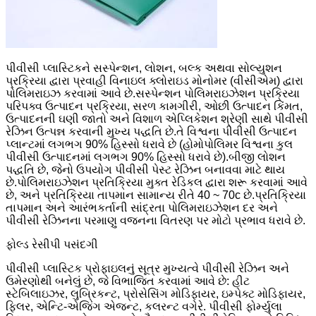
પીવીસી પ્લાસ્ટિકને સસ્પેન્શન, લોશન, બલ્ક અથવા સોલ્યુશન
પ્રક્રિયા દ્વારા પ્રવાહી વિનાઇલ ક્લોરાઇડ મોનોમર (વીસીએમ) દ્વારા
પોલિમરાઇઝ કરવામાં આવે છે.સસ્પેન્શન પોલિમરાઇઝેશન પ્રક્રિયા
પરિપક્વ ઉત્પાદન પ્રક્રિયા, સરળ કામગીરી, ઓછી ઉત્પાદન કિંમત,
ઉત્પાદનની ઘણી જાતો અને વિશાળ એપ્લિકેશન શ્રેણી સાથે પીવીસી
રેઝિન ઉત્પન્ન કરવાની મુખ્ય પદ્ધતિ છે.તે વિશ્વના પીવીસી ઉત્પાદન
પ્લાન્ટમાં લગભગ 90% હિસ્સો ધરાવે છે (હોમોપોલિમર વિશ્વના કુલ
પીવીસી ઉત્પાદનમાં લગભગ 90% હિસ્સો ધરાવે છે).બીજી લોશન
પદ્ધતિ છે, જેનો ઉપયોગ પીવીસી પેસ્ટ રેઝિન બનાવવા માટે થાય
છે.પોલિમરાઇઝેશન પ્રતિક્રિયા મુક્ત રેડિકલ દ્વારા શરૂ કરવામાં આવે
છે, અને પ્રતિક્રિયા તાપમાન સામાન્ય રીતે 40 ~ 70c છે.પ્રતિક્રિયા
તાપમાન અને આરંભકર્તાની સાંદ્રતા પોલિમરાઇઝેશન દર અને
પીવીસી રેઝિનના પરમાણુ વજનના વિતરણ પર મોટો પ્રભાવ ધરાવે છે.
ફોલ્ડ રેસીપી પસંદગી
પીવીસી પ્લાસ્ટિક પ્રોફાઇલનું સૂત્ર મુખ્યત્વે પીવીસી રેઝિન અને
ઉમેરણોથી બનેલું છે, જે વિભાજિત કરવામાં આવે છે: હીટ
સ્ટેબિલાઇઝર, લુબ્રિકન્ટ, પ્રોસેસિંગ મોડિફાયર, ઇમ્પેક્ટ મોડિફાયર,
ફિલર, એન્ટિ-એજિંગ એજન્ટ, કલરન્ટ વગેરે. પીવીસી ફોર્મ્યુલા