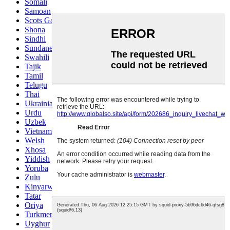
Somali
Samoan
Scots Gaelic
Shona
Sindhi
Sundanese
Swahili
Tajik
Tamil
Telugu
Thai
Ukrainian
Urdu
Uzbek
Vietnamese
Welsh
Xhosa
Yiddish
Yoruba
Zulu
Kinyarwanda
Tatar
Oriya
Turkmen
Uyghur