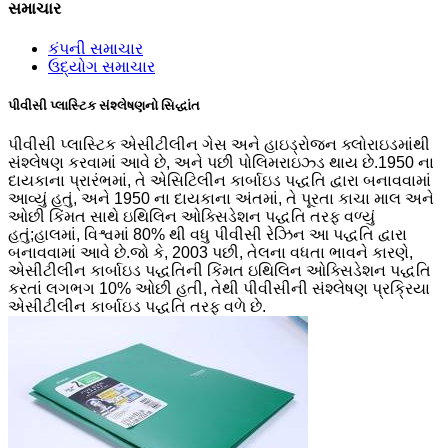
સમાચાર
કંપની સમાચાર
ઉદ્યોગ સમાચાર
પીવીસી પ્લાસ્ટિક સંશ્લેષણનો સિદ્ધાંત
પીવીસી પ્લાસ્ટિક એસીટીલીન ગેસ અને હાઇડ્રોજન ક્લોરાઇડમાંથી
સંશ્લેષણ કરવામાં આવે છે, અને પછી પોલિમરાઇઝ્ડ થાય છે.1950 ના
દાયકાના પ્રારંભમાં, તે એસિટિલીન કાર્બાઇડ પદ્ધતિ દ્વારા બનાવવામાં
આવ્યું હતું, અને 1950 ના દાયકાના અંતમાં, તે પૂરતા કાચા માલ અને
ઓછી કિંમત સાથે ઇથિલિન ઓક્સિડેશન પદ્ધતિ તરફ વળ્યું
હતું;હાલમાં, વિશ્વમાં 80% થી વધુ પીવીસી રેઝિન આ પદ્ધતિ દ્વારા
બનાવવામાં આવે છે.જો કે, 2003 પછી, તેલના વધતા ભાવને કારણે,
એસીટીલીન કાર્બાઇડ પદ્ધતિની કિંમત ઇથિલિન ઓક્સિડેશન પદ્ધતિ
કરતાં લગભગ 10% ઓછી હતી, તેથી પીવીસીની સંશ્લેષણ પ્રક્રિયા
એસીટીલીન કાર્બાઇડ પદ્ધતિ તરફ વળે છે.