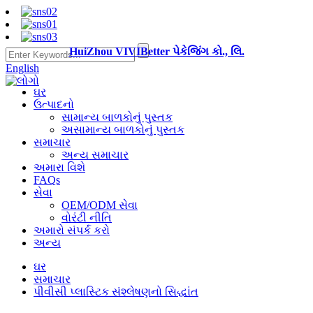
HuiZhou VIVIBetter પેકેજિંગ કો., લિ.
English
ઘર
ઉત્પાદનો
સામાન્ય બાળકોનું પુસ્તક
અસામાન્ય બાળકોનું પુસ્તક
સમાચાર
અન્ય સમાચાર
અમારા વિશે
FAQs
સેવા
OEM/ODM સેવા
વોરંટી નીતિ
અમારો સંપર્ક કરો
અન્ય
ઘર
સમાચાર
પીવીસી પ્લાસ્ટિક સંશ્લેષણનો સિદ્ધાંત