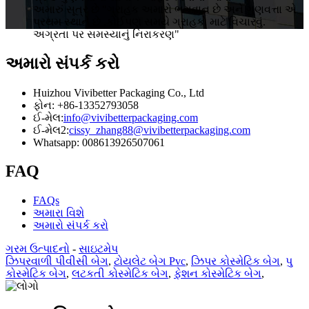
અમારું સૂત્ર છે "ગ્રાહક અમારો ભગવાન છે અને ગુણવત્તા એ
પ્રથમ સ્થાને છે .કોઈપણ સમયે ગ્રાહકો માટે વિચારવું.
અગ્રતા પર સમસ્યાનું નિરાકરણ"
અમારો સંપર્ક કરો
Huizhou Vivibetter Packaging Co., Ltd
ફોન: +86-13352793058
ઈ-મેલ:
info@vivibetterpackaging.com
ઈ-મેલ2:
cissy_zhang88@vivibetterpackaging.com
Whatsapp: 008613926507061
FAQ
FAQs
અમારા વિશે
અમારો સંપર્ક કરો
ગરમ ઉત્પાદનો
-
સાઇટમેપ
ઝિપરવાળી પીવીસી બેગ
,
ટોયલેટ બેગ Pvc
,
ઝિપર કોસ્મેટિક બેગ
,
પુ
કોસ્મેટિક બેગ
,
લટકતી કોસ્મેટિક બેગ
,
ફેશન કોસ્મેટિક બેગ
,