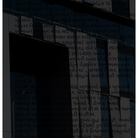
ચોરસ મીટરની ફેક્ટરીમાં 5 ટેકનિશિયન સહિત 50 થી વધુ
કર્મચારીઓ છે, જેનું ઉત્પાદનનું વાર્ષિક કુલ મૂલ્ય 5 મિલિયન
યુઆન સુધી પહોંચ્યું છે.અમે ડિઝાઇન, પ્રિન્ટિંગથી લઈને પોસ્ટ
પ્રોસેસિંગ સુધીની સેવા આપી શકીએ છીએ.
બહેતર વિકાસ માટે, VIVIBetter તેની સ્પર્ધાત્મકતા અને
પ્રભાવને મજબૂત કરવા માટે વ્યાપકપણે અપગ્રેડ અને
સુધારણા કરશે.VIVIBetter સમગ્ર સ્ટાફની ભાગીદારી, સુધારણા
ટકાવી રાખવા અને દરેક ગ્રાહક માટે પ્રતિબદ્ધતા જાળવી
રાખવાની ગુણવત્તા નીતિ પર આગ્રહ રાખે છે.અમે ISO9001
ગુણવત્તા ખાતરી સિસ્ટમ અને ISO14001 પર્યાવરણ
વ્યવસ્થાપન સિસ્ટમની સ્થાપના કરી રહ્યા છીએ.VIVIBetter
એ OEM અને ODM સેવા સહિત વૈજ્ઞાનિક અને અસરકારક
સંચાલન, ઉચ્ચ ગુણવત્તાની પ્રોડક્ટ，વાજબી કિંમત, સમયના
પાબંદ અને કાર્યક્ષમ સેવા સાથે ગ્રાહકો પાસેથી સારી પ્રતિષ્ઠા
મેળવી છે.
VIVIBetter માં મુખ્ય ઉત્પાદનોમાં બાળકોની તમામ પ્રકારની
બુક અને સાઉન્ડ બુક, ટચ બુક, પોપ અપ બુક, એડનોર્મલ બુક,
ગ્રીટીંગ કાર્ડ અને કેટલીક અન્ય પેકેજીંગ પ્રોડક્ટ્સનો
સમાવેશ થાય છે.અમે ગ્રાહકો પાસેથી પીડીએફ અથવા
એઆઈ અનુસાર ઉત્પાદનો બનાવીએ છીએ અથવા જો જરૂરી
હોય તો તેમના માટે ડિઝાઇન કરીએ છીએ.
આંતરરાષ્ટ્રીય બજાર એ અમારું મુખ્ય યુદ્ધ ક્ષેત્ર છે. અમારી
કંપનીના સાહસના 80% ભાગ પર વિદેશથી કુલ બિઝનેસનો
કબજો છે. અમે આશા રાખીએ છીએ કે વિશ્વભરના ગ્રાહકોને
શ્રેષ્ઠ ગુણવત્તાનો સામાન ઓફર કરવામાં આવે.