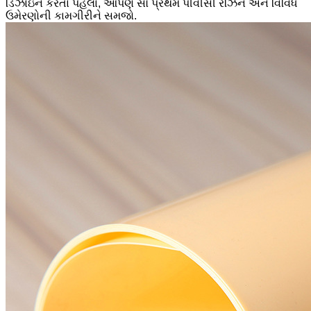
ડિઝાઇન કરતા પહેલા, આપણે સૌ પ્રથમ પીવીસી રેઝિન અને વિવિધ
ઉમેરણોની કામગીરીને સમજો.