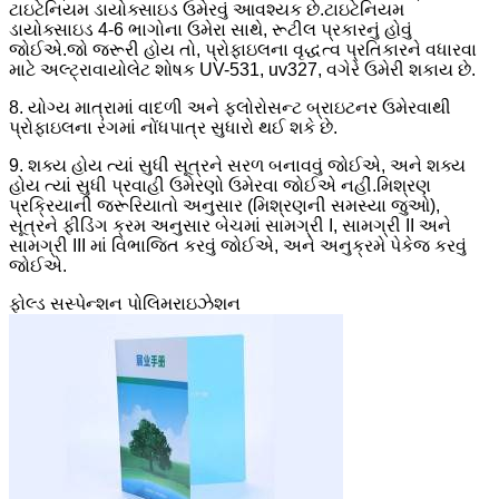
ટાઇટેનિયમ ડાયોક્સાઇડ ઉમેરવું આવશ્યક છે.ટાઇટેનિયમ
ડાયોક્સાઇડ 4-6 ભાગોના ઉમેરા સાથે, રૂટીલ પ્રકારનું હોવું
જોઈએ.જો જરૂરી હોય તો, પ્રોફાઇલના વૃદ્ધત્વ પ્રતિકારને વધારવા
માટે અલ્ટ્રાવાયોલેટ શોષક UV-531, uv327, વગેરે ઉમેરી શકાય છે.
8. યોગ્ય માત્રામાં વાદળી અને ફ્લોરોસન્ટ બ્રાઇટનર ઉમેરવાથી
પ્રોફાઇલના રંગમાં નોંધપાત્ર સુધારો થઈ શકે છે.
9. શક્ય હોય ત્યાં સુધી સૂત્રને સરળ બનાવવું જોઈએ, અને શક્ય
હોય ત્યાં સુધી પ્રવાહી ઉમેરણો ઉમેરવા જોઈએ નહીં.મિશ્રણ
પ્રક્રિયાની જરૂરિયાતો અનુસાર (મિશ્રણની સમસ્યા જુઓ),
સૂત્રને ફીડિંગ ક્રમ અનુસાર બેચમાં સામગ્રી I, સામગ્રી II અને
સામગ્રી III માં વિભાજિત કરવું જોઈએ, અને અનુક્રમે પેકેજ કરવું
જોઈએ.
ફોલ્ડ સસ્પેન્શન પોલિમરાઇઝેશન