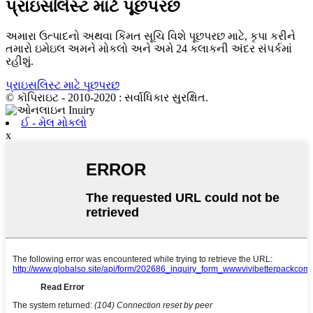
પ્રાઇસલિસ્ટ માટે પૂછપરછ
અમારા ઉત્પાદનો અથવા કિંમત સૂચિ વિશે પૂછપરછ માટે, કૃપા કરીને
તમારો ઇમેઇલ અમને મોકલો અને અમે 24 કલાકની અંદર સંપર્કમાં
રહીશું.
પ્રાઇસલિસ્ટ માટે પૂછપરછ
© કૉપિરાઇટ - 2010-2020 : સર્વાધિકાર સુરક્ષિત.
ઈ - મેલ મોકલો
x