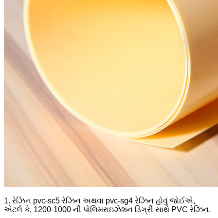
1. રેઝિન pvc-sc5 રેઝિન અથવા pvc-sg4 રેઝિન હોવું જોઈએ,
એટલે કે, 1200-1000 ની પોલિમરાઇઝેશન ડિગ્રી સાથે PVC રેઝિન.