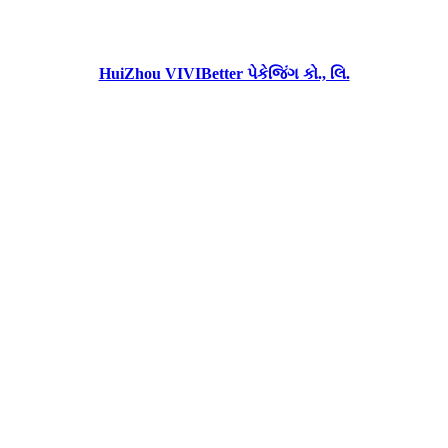
HuiZhou VIVIBetter પેકેજિંગ કો., લિ.