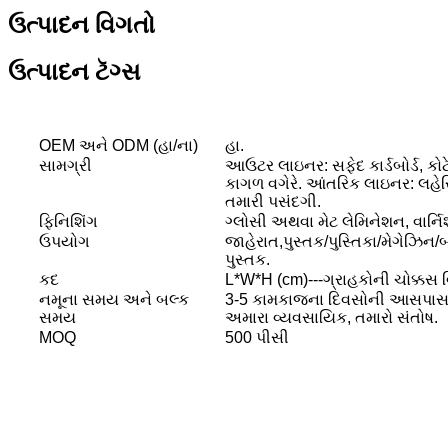
ઉત્પાદન વિગતો
ઉત્પાદન ટૅગ્સ
OEM અને ODM (હા/ના)
હા.
સામગ્રી
આઉટર લાઇનર: સફેદ કાર્ડબોર્ડ, કોટે
કાગળ વગેરે. આંતરિક લાઇનર: લહેરિય
તમારી પસંદગી.
ફિનિશિંગ
ગ્લોસી અથવા મેટ લેમિનેશન, વાર્નિશ,
ઉપયોગ
જાહેરાત,પુસ્તક/પુસ્તિકા/મેગેઝિન/બ્ર
પુસ્તક.
કદ
L*W*H (cm)---ગ્રાહકોની ચોક્કસ વ
નમૂના સમય અને બલ્ક
3-5 કામકાજના દિવસોની આસપાસ
સમય
અમારા વ્યવસાયિક, તમારો સંતોષ.
MOQ
500 પીસી