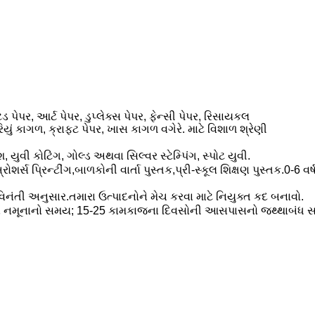
ડ પેપર, આર્ટ પેપર, ડુપ્લેક્સ પેપર, ફેન્સી પેપર, રિસાયકલ
ું કાગળ, ક્રાફ્ટ પેપર, ખાસ કાગળ વગેરે. માટે વિશાળ શ્રેણી
 યુવી કોટિંગ, ગોલ્ડ અથવા સિલ્વર સ્ટેમ્પિંગ, સ્પોટ યુવી.
ોશર્સ પ્રિન્ટીંગ,બાળકોની વાર્તા પુસ્તક,પ્રી-સ્કૂલ શિક્ષણ પુસ્તક.0-6 વર
િનંતી અનુસાર.તમારા ઉત્પાદનોને મેચ કરવા માટે નિયુક્ત કદ બનાવો.
 નમૂનાનો સમય; 15-25 કામકાજના દિવસોની આસપાસનો જથ્થાબંધ 