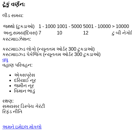
ટૂંકું વર્ણન:
લીડ સમય:
જથ્થો (ટુકડાઓ)
1 - 1000
1001 - 5000
5001 - 10000
> 10000
અનુ.સમય(દિવસ)
7
10
12
ટુ બી નેગો
કસ્ટમાઇઝેશન:
કસ્ટમાઇઝ્ડ લોગો (ન્યૂનતમ ઓર્ડર 300 ટુકડાઓ)
કસ્ટમાઇઝ્ડ પેકેજિંગ (ન્યૂનતમ ઓર્ડર 300 ટુકડાઓ)
વધુ
વહાણ પરિવહન:
એક્સપ્રેસ
દરિયાઈ નૂર
જમીન નૂર
વિમાન ભાડું
રક્ષણ:
સમયસર ડિસ્પેચ ગેરંટી
રિફંડ નીતિ
અમને ઇમેઇલ મોકલો