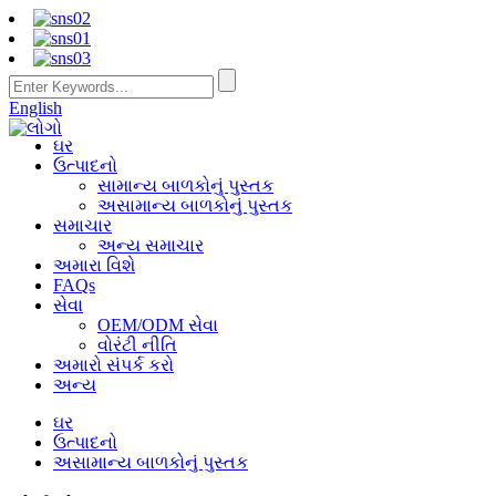
English
ઘર
ઉત્પાદનો
સામાન્ય બાળકોનું પુસ્તક
અસામાન્ય બાળકોનું પુસ્તક
સમાચાર
અન્ય સમાચાર
અમારા વિશે
FAQs
સેવા
OEM/ODM સેવા
વોરંટી નીતિ
અમારો સંપર્ક કરો
અન્ય
ઘર
ઉત્પાદનો
અસામાન્ય બાળકોનું પુસ્તક