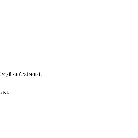
્ષ જૂની વાર્તા શીખવાની
સમય.